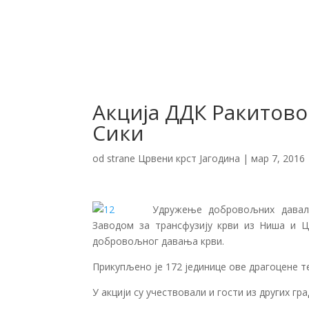
Акција ДДК Ракитов
Сики
od strane
Црвени крст Јагодина
|
мар 7, 2016
Удружење добровољних давала
Заводом за трансфузију крви из Ниша и Цр
добровољног давања крви.
Прикупљено је 172 јединице ове драгоцене т
У акцији су учествовали и гости из других 