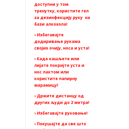
доступни у том
тренутку, користите гел
за дезинфекцију руку на
бази алкохола!
› Избегавајте
додиривање рукама
својих очију, носа и уста!
› Када кашљете или
лијате покријте уста и
нос лактом или
користите папирну
марамицу!
› Држите дистанцу од
других људи до 2 метра!
› Избегавајте руковање!
› Покушајте да све што