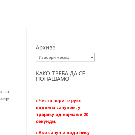
Архиве
Архиве
КАКО ТРЕБА ДА СЕ
ПОНАШАМО
и са
цију
› Често перите руке
водом и сапуном, у
трајању од најмање 20
секунди.
› Ако сапун и вода нису