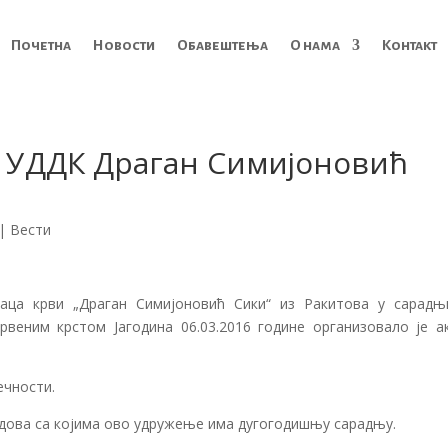
Почетна
Новости
Обавештења
О нама
Контакт
о УДДК Драган Симијоновић
|
Вести
ца крви „Драган Симијоновић Сики“ из Ракитова у сарадњ
веним крстом Јагодина 06.03.2016 године организовало је ак
ечности.
градова са којима ово удружење има дугогодишњу сарадњу.