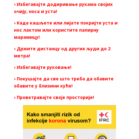
› Избегавајте додиривање рукама својих
очију, носа и уста!
› Када кашљете или лијате покријте уста и
нос лактом или користите папирну
марамицу!
› Држите дистанцу од других људи до 2
метра!
› Избегавајте руковање!
› Покушајте да све што треба да обавите
обавите у близини куће!
› Проветравајте своје просторије!