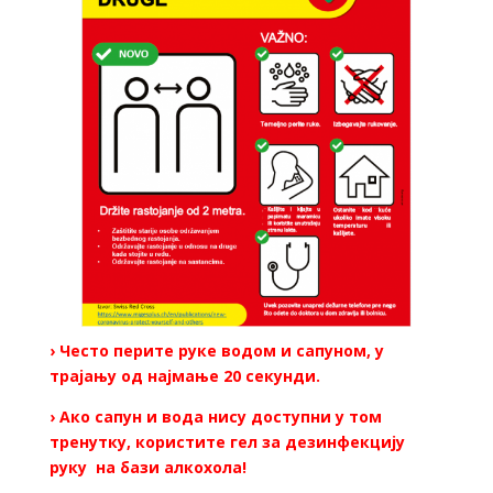
› Често перите руке водом и сапуном, у
трајању од најмање 20 секунди.
› Ако сапун и вода нису доступни у том
тренутку, користите гел за дезинфекцију
руку на бази алкохола!