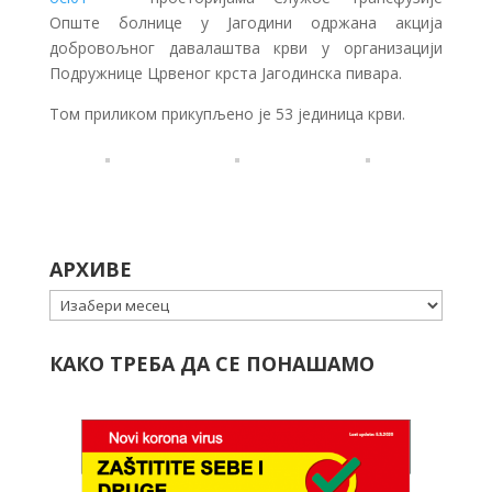
Опште болнице у Јагодини одржана акција
добровољног давалаштва крви у организацији
Подружнице Црвеног крста Јагодинска пивара.
Том приликом прикупљено је 53 јединица крви.
АРХИВЕ
Архиве
КАКО ТРЕБА ДА СЕ ПОНАШАМО