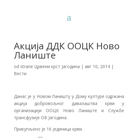
Акција ДДК ООЦК Ново
Ланиште
od strane
Црвени крст Јагодина
|
авг 10, 2014
|
Вести
Данас је у Новом Ланишту у Дому културе одржана
акција добровољног давалаштва крви у
организацији ООЦК Ново Ланиште и Службе
трансфузије ОБ Јагодина.
Прикупљено је 16 јединица крви.