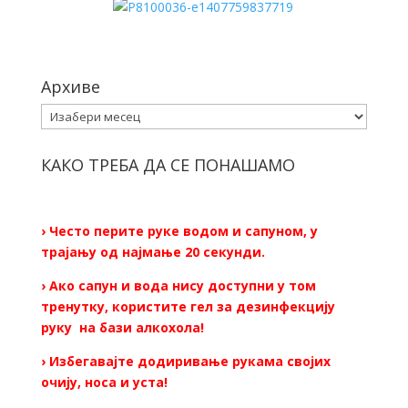
Архиве
Архиве
КАКО ТРЕБА ДА СЕ ПОНАШАМО
› Често перите руке водом и сапуном, у
трајању од најмање 20 секунди.
› Ако сапун и вода нису доступни у том
тренутку, користите гел за дезинфекцију
руку на бази алкохола!
› Избегавајте додиривање рукама својих
очију, носа и уста!