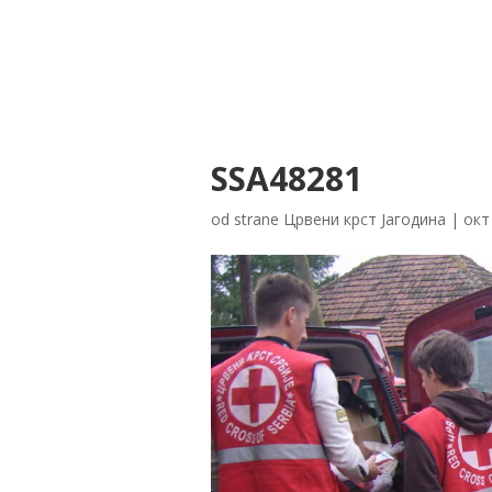
SSA48281
od strane
Црвени крст Јагодина
|
окт