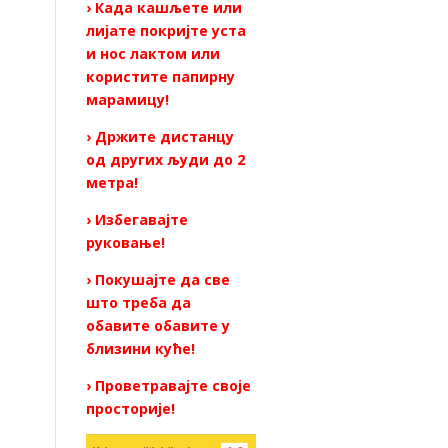
› Када кашљете или
лијате покријте уста
и нос лактом или
користите папирну
марамицу!
› Држите дистанцу
од других људи до 2
метра!
› Избегавајте
руковање!
› Покушајте да све
што треба да
обавите обавите у
близини куће!
› Проветравајте своје
просторије!