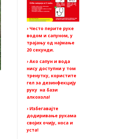
› Често перите руке
водом и сапуном, у
трајању од најмање
20 секунди.
› Ако сапун и вода
нису доступни у том
тренутку, користите
гел за дезинфекцију
руку на бази
алкохола!
› Избегавајте
додиривање рукама
својих очију, носа и
уста!