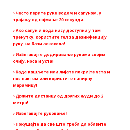
› Често перите руке водом и сапуном, у
трајању од најмање 20 секунди.
› Ако сапун и вода нису доступни у том
тренутку, користите гел за дезинфекцију
руку на бази алкохола!
› Избегавајте додиривање рукама својих
очију, носа и уста!
› Када кашљете или лијате покријте уста и
нос лактом или користите папирну
марамицу!
› Држите дистанцу од других људи до 2
метра!
› Избегавајте руковање!
› Покушајте да све што треба да обавите