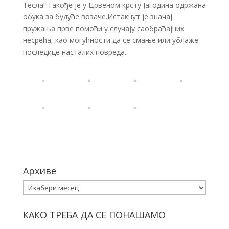
Тесла“.Такође је у Црвеном крсту Јагодина одржана
обука за будуће возаче.Истакнут је значај
пружања прве помоћи у случају саобраћајних
несрећа, као могућности да се смање или ублаже
последице насталих повреда.
Архиве
Архиве
КАКО ТРЕБА ДА СЕ ПОНАШАМО