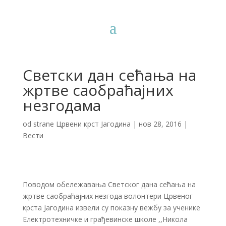
Светски дан сећања на
жртве саобраћајних
незгодама
od strane
Црвени крст Јагодина
|
нов 28, 2016
|
Вести
Поводом обележавања Светског дана сећања на
жртве саобраћајних незгода волонтери Црвеног
крста Јагодина извели су показну вежбу за ученике
Електротехничке и грађевинске школе ,,Никола