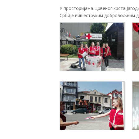
У просторијама Црвеног крста Јагод
Србије вишеструким добровољним дав