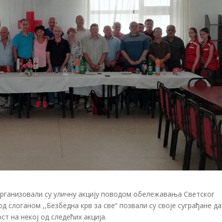
организовали су уличну акцију поводом обележавања Светског
 слоганом ,,Безбедна крв за све“ позвали су своје суграђане да
ст на некој од следећих акција.