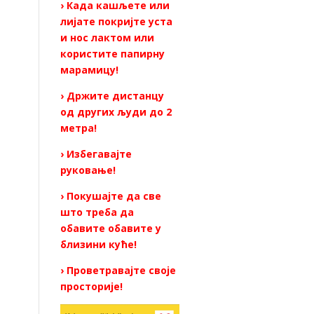
› Када кашљете или
лијате покријте уста
и нос лактом или
користите папирну
марамицу!
› Држите дистанцу
од других људи до 2
метра!
› Избегавајте
руковање!
› Покушајте да све
што треба да
обавите обавите у
близини куће!
› Проветравајте своје
просторије!