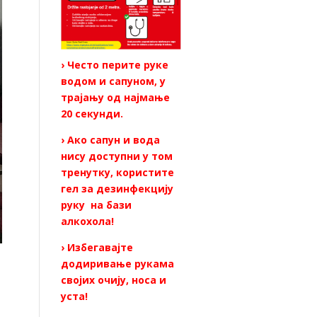
› Често перите руке
водом и сапуном, у
трајању од најмање
20 секунди.
› Ако сапун и вода
нису доступни у том
тренутку, користите
гел за дезинфекцију
руку на бази
алкохола!
› Избегавајте
додиривање рукама
својих очију, носа и
уста!