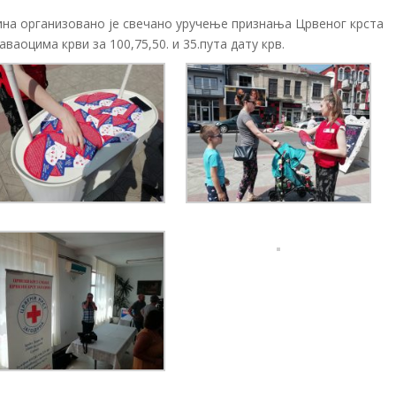
ина организовано је свечано уручење признања Црвеног крста
аоцима крви за 100,75,50. и 35.пута дату крв.