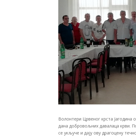
Волонтери Црвеног крста Јагодина 
дана добровољних давалаца крви. Под
се укључе и дају ову драгоцену течно