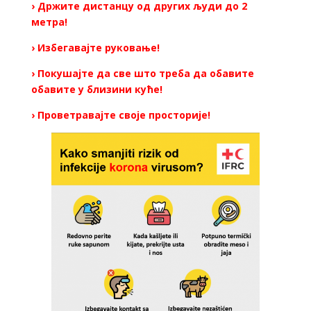
› Држите дистанцу од других људи до 2
метра!
› Избегавајте руковање!
› Покушајте да све што треба да обавите
обавите у близини куће!
› Проветравајте своје просторије!