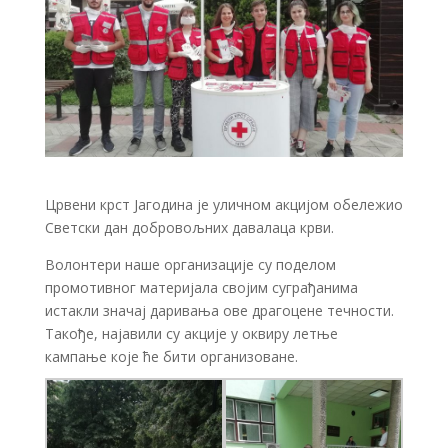
Црвени крст Јагодина је уличном акцијом обележио
Светски дан добровољних давалаца крви.
Волонтери наше организације су поделом
промотивног материјала својим суграђанима
истакли значај даривања ове драгоцене течности.
Такође, најавили су акције у оквиру летње
кампање које ће бити организоване.