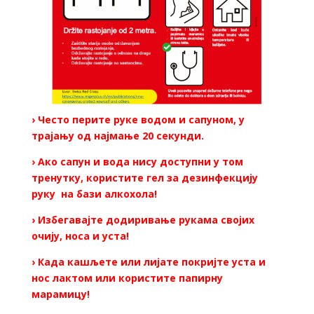
› Често перите руке водом и сапуном, у
трајању од најмање 20 секунди.
› Ако сапун и вода нису доступни у том
тренутку, користите гел за дезинфекцију
руку на бази алкохола!
› Избегавајте додиривање рукама својих
очију, носа и уста!
› Када кашљете или лијате покријте уста и
нос лактом или користите папирну
марамицу!